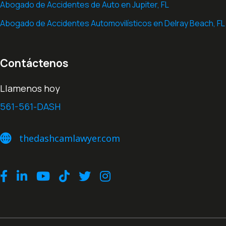
Abogado de Accidentes de Auto en ​Jupiter, FL
Abogado de Accidentes Automovilísticos en Delray Beach, FL
Contáctenos
Llamenos hoy
561-561-DASH
thedashcamlawyer.com
thedashcamlawyer.com
Facebook
LinkedIn
Youtube
TikTok
Twitter
Instagram