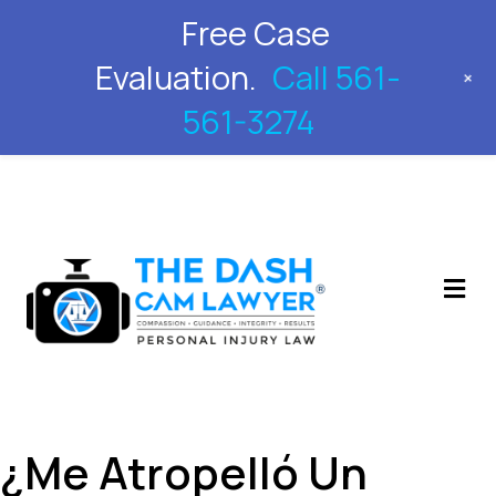
Free Case
561-561-3274
Evaluation.
Call 561-
+
561-3274
M
¿Me Atropelló Un