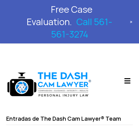
Free Case
561-561-3274
Evaluation.
Call 561-
+
561-3274
M
Entradas de The Dash Cam Lawyer® Team