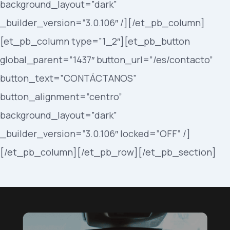
background_layout=”dark”
_builder_version=”3.0.106″ /][/et_pb_column]
[et_pb_column type=”1_2″][et_pb_button
global_parent=”1437″ button_url=”/es/contacto”
button_text=”CONTÁCTANOS”
button_alignment=”centro”
background_layout=”dark”
_builder_version=”3.0.106″ locked=”OFF” /]
[/et_pb_column][/et_pb_row][/et_pb_section]