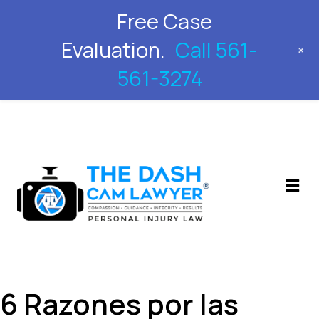
Free Case
561-561-3274
Evaluation.
Call 561-
+
561-3274
M
6 Razones por las